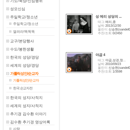
기도/묵상/신심행위
성모신심
성 메리 성당의 ...
주일학교/청소년
태그:
메리,종
주일학교/청소년
날짜:
2013/12/30
올린이:
신승현(sandel0
열려라!똑똑똑
추천/조회:
0/2450
교구/본당행사
수도/봉헌생활
야곱 4
한국의 성당/경당
태그:
야곱,성경,창...
날짜:
2010/09/23
세계의 성당/경당
올린이:
신승현(sandel0
추천/조회:
1/3598
가톨릭성인/순교자
가톨릭성인/순교자
한국 순교자전
한국의 성지/사적지
세계의 성지/사적지
추기경 김수환 이야기
김수환 추기경 영상어록
사랑