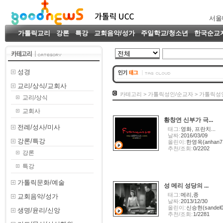
서울
가톨릭교리
강론
특강
교회음악/성가
주일학교/청소년
한국순교
성경
교리/상식/교회사
카테고리 > 가톨릭성인/순교자 > 가톨릭성인
교리/상식
교회사
황창연 신부가 극...
전례/성사/미사
태그:
영화, 프란치...
날짜:
2016/03/09
강론/특강
올린이:
한영옥(anhan7
추천/조회:
0/2202
강론
특강
가톨릭문화/예술
성 메리 성당의 ...
태그:
메리,종
교회음악/성가
날짜:
2013/12/30
올린이:
신승현(sandel0
생명/윤리/신앙
추천/조회:
1/2281